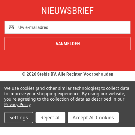
NIEUWSBRIEF
E-
mailadres
© 2026 Stebis BV. Alle Rechten Voorbehouden
Alle prijzen en specificaties zijn onder voorbehoud, exclusief BTW,
We use cookies (and other similar technologies) to collect data
zolang de voorraad strekt. Afbeeldingen van producten kunnen
to improve your shopping experience.
By using our website,
you're agreeing to the collection of data as described in our
afwijken van de werkelijkheid. Op al onze aanbiedingen en
Privacy Policy
.
leveringen zijn onze
Algemene Leveringsvoorwaarden
van
toepassing. Wij wijzen u uitdrukkelijk op onze
Privacy Policy
.
Settings
Reject all
Accept All Cookies
Typefouten alsmede prijswijzigingen uitdrukkelijk voorbehouden.