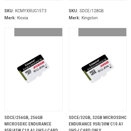
SKU:
KCMYXRUG15T3
SKU:
SDCE/128GB
Merk:
Kioxia
Merk:
Kingston
SDCE/256GB, 256GB
SDCE/32GB, 32GB MICROSDHC
MICROSDXC ENDURANCE
ENDURANCE 95R/30W C10 A1
95R/45W C10 A1 UHS-I CARD
UHS-I CARD ONLY