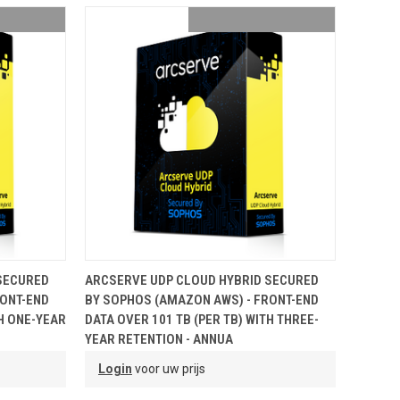
NDJE
TOEVOEGEN AAN WINKELMANDJE
SECURED
ARCSERVE UDP CLOUD HYBRID SECURED
RONT-END
BY SOPHOS (AMAZON AWS) - FRONT-END
TH ONE-YEAR
DATA OVER 101 TB (PER TB) WITH THREE-
YEAR RETENTION - ANNUA
Login
voor uw prijs