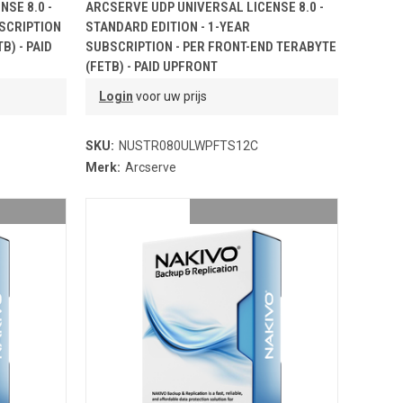
NDJE
TOEVOEGEN AAN WINKELMANDJE
SE 8.0 -
ARCSERVE UDP UNIVERSAL LICENSE 8.0 -
BSCRIPTION
STANDARD EDITION - 1-YEAR
B) - PAID
SUBSCRIPTION - PER FRONT-END TERABYTE
(FETB) - PAID UPFRONT
Login
voor uw prijs
SKU:
NUSTR080ULWPFTS12C
Merk:
Arcserve