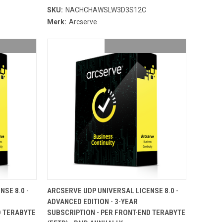
SKU:
NACHCHAWSLW3D3S12C
Merk:
Arcserve
NDJE
TOEVOEGEN AAN WINKELMANDJE
SE 8.0 -
ARCSERVE UDP UNIVERSAL LICENSE 8.0 -
ADVANCED EDITION - 3-YEAR
D TERABYTE
SUBSCRIPTION - PER FRONT-END TERABYTE