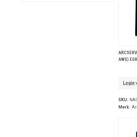
T
ARCSERV
AWS) EG
Login
v
SKU:
NA
Merk:
Ar