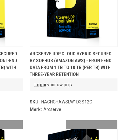
NDJE
TOEVOEGEN AAN WINKELMANDJE
SECURED
ARCSERVE UDP CLOUD HYBRID SECURED
RONT-END
BY SOPHOS (AMAZON AWS) - FRONT-END
TB) WITH
DATA FROM 1 TB TO 10 TB (PER TB) WITH
THREE-YEAR RETENTION
Login
voor uw prijs
SKU:
NACHCHAWSLW1D3S12C
Merk:
Arcserve