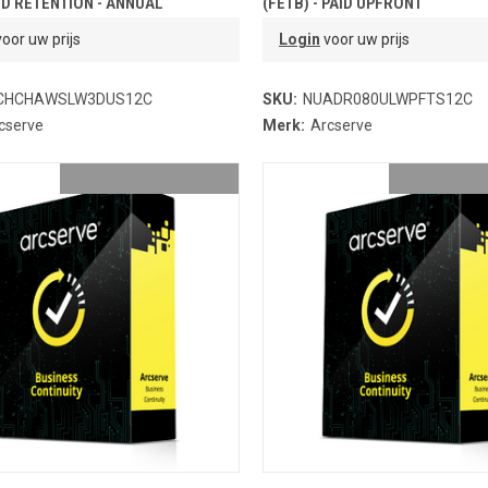
D RETENTION - ANNUAL
(FETB) - PAID UPFRONT
oor uw prijs
Login
voor uw prijs
CHCHAWSLW3DUS12C
SKU:
NUADR080ULWPFTS12C
cserve
Merk:
Arcserve