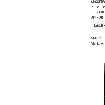
T
ARCSERVE
PREMIUM 
- PER FR
UPFRONT
Login
v
SKU:
NU
Merk:
Ar