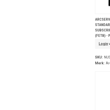
T
ARCSERVE
STANDARD
SUBSCRIP
(FETB) -
Login
v
SKU:
NU
Merk:
Ar