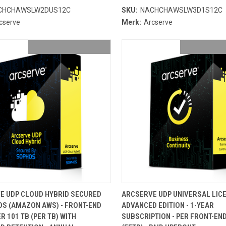
CHCHAWSLW2DUS12C
SKU:
NACHCHAWSLW3D1S12C
cserve
Merk:
Arcserve
OEVOEGEN AAN WINKELMANDJE
TOEVOEGEN AAN WINKELMA
E UDP CLOUD HYBRID SECURED
ARCSERVE UDP UNIVERSAL LICEN
OS (AMAZON AWS) - FRONT-END
ADVANCED EDITION - 1-YEAR
R 101 TB (PER TB) WITH
SUBSCRIPTION - PER FRONT-EN