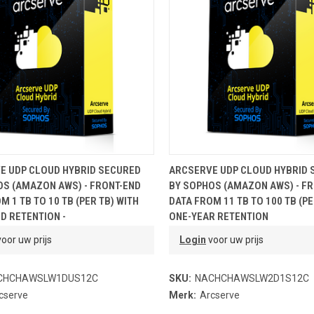
OEVOEGEN AAN WINKELMANDJE
TOEVOEGEN AAN WINKELMA
E UDP CLOUD HYBRID SECURED
ARCSERVE UDP CLOUD HYBRID 
OS (AMAZON AWS) - FRONT-END
BY SOPHOS (AMAZON AWS) - F
M 1 TB TO 10 TB (PER TB) WITH
DATA FROM 11 TB TO 100 TB (PE
D RETENTION -
ONE-YEAR RETENTION
oor uw prijs
Login
voor uw prijs
CHCHAWSLW1DUS12C
SKU:
NACHCHAWSLW2D1S12C
cserve
Merk:
Arcserve