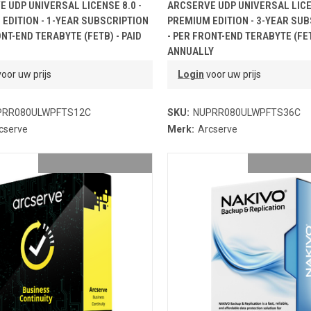
OEVOEGEN AAN WINKELMANDJE
TOEVOEGEN AAN WINKELMA
 UDP UNIVERSAL LICENSE 8.0 -
ARCSERVE UDP UNIVERSAL LICEN
EDITION - 1-YEAR SUBSCRIPTION
PREMIUM EDITION - 3-YEAR SU
ONT-END TERABYTE (FETB) - PAID
- PER FRONT-END TERABYTE (FET
ANNUALLY
oor uw prijs
Login
voor uw prijs
PRR080ULWPFTS12C
SKU:
NUPRR080ULWPFTS36C
cserve
Merk:
Arcserve