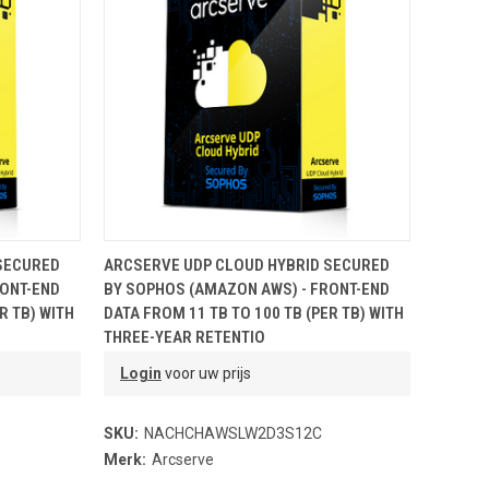
NDJE
TOEVOEGEN AAN WINKELMANDJE
SECURED
ARCSERVE UDP CLOUD HYBRID SECURED
RONT-END
BY SOPHOS (AMAZON AWS) - FRONT-END
R TB) WITH
DATA FROM 11 TB TO 100 TB (PER TB) WITH
THREE-YEAR RETENTIO
Login
voor uw prijs
SKU:
NACHCHAWSLW2D3S12C
Merk:
Arcserve