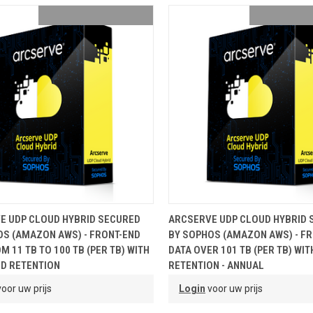
OEVOEGEN AAN WINKELMANDJE
TOEVOEGEN AAN WINKELMA
E UDP CLOUD HYBRID SECURED
ARCSERVE UDP CLOUD HYBRID 
OS (AMAZON AWS) - FRONT-END
BY SOPHOS (AMAZON AWS) - F
M 11 TB TO 100 TB (PER TB) WITH
DATA OVER 101 TB (PER TB) WI
ED RETENTION
RETENTION - ANNUAL
oor uw prijs
Login
voor uw prijs