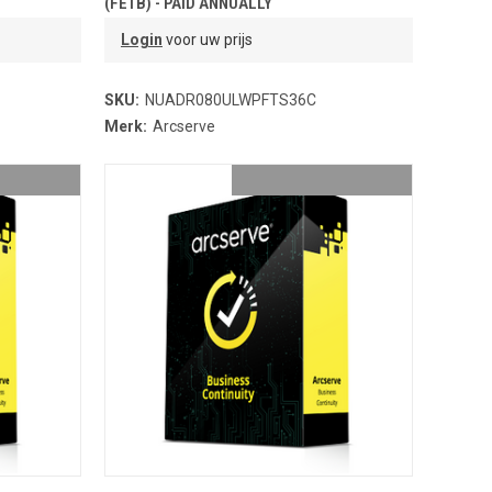
(FETB) - PAID ANNUALLY
Login
voor uw prijs
SKU:
NUADR080ULWPFTS36C
Merk:
Arcserve