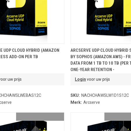
OEVOEGEN AAN WINKELMANDJE
TOEVOEGEN AAN WINKELMA
E UDP CLOUD HYBRID (AMAZON
ARCSERVE UDP CLOUD HYBRID 
RESS ADD-ON PER TB
BY SOPHOS (AMAZON AWS) - F
DATA FROM 1 TB TO 10 TB (PER 
ONE-YEAR RETENTION -
oor uw prijs
Login
voor uw prijs
CHCHAWSLWEBAS12C
SKU:
NACHCHAWSLW1D1S12C
cserve
Merk:
Arcserve