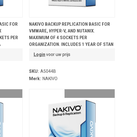
NDJE
TOEVOEGEN AAN WINKELMANDJE
ASIC FOR
NAKIVO BACKUP REPLICATION BASIC FOR
X
VMWARE, HYPER-V, AND NUTANIX.
KETS PER
MAXIMUM OF 4 SOCKETS PER
A
ORGANIZATION. INCLUDES 1 YEAR OF STAN
Login
voor uw prijs
SKU:
A5044B
Merk:
NAKIVO