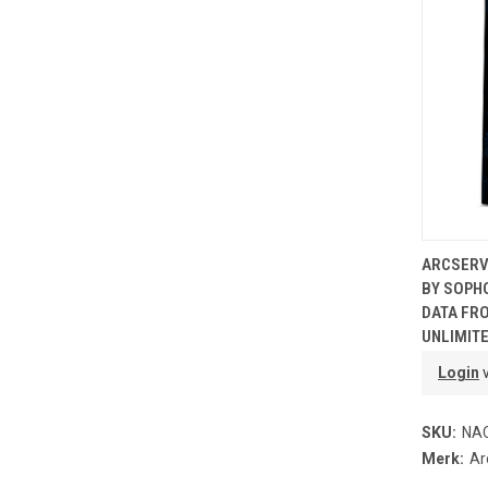
T
ARCSERV
BY SOPH
DATA FRO
UNLIMITE
Login
v
SKU:
NA
Merk:
Ar