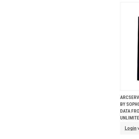
T
ARCSERV
BY SOPH
DATA FRO
UNLIMIT
Login
v