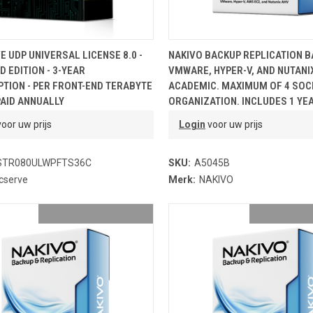
OEVOEGEN AAN WINKELMANDJE
TOEVOEGEN AAN WINKELMA
 UDP UNIVERSAL LICENSE 8.0 -
NAKIVO BACKUP REPLICATION B
 EDITION - 3-YEAR
VMWARE, HYPER-V, AND NUTANI
TION - PER FRONT-END TERABYTE
ACADEMIC. MAXIMUM OF 4 SOC
 PAID ANNUALLY
ORGANIZATION. INCLUDES 1 YE
oor uw prijs
Login
voor uw prijs
STR080ULWPFTS36C
SKU:
A5045B
cserve
Merk:
NAKIVO