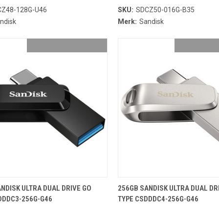
Z48-128G-U46
SKU:
SDCZ50-016G-B35
ndisk
Merk:
Sandisk
OEVOEGEN AAN WINKELMANDJE
TOEVOEGEN AAN WINKELMA
NDISK ULTRA DUAL DRIVE GO
256GB SANDISK ULTRA DUAL DR
SDDDC3-256G-G46
TYPE CSDDDC4-256G-G46