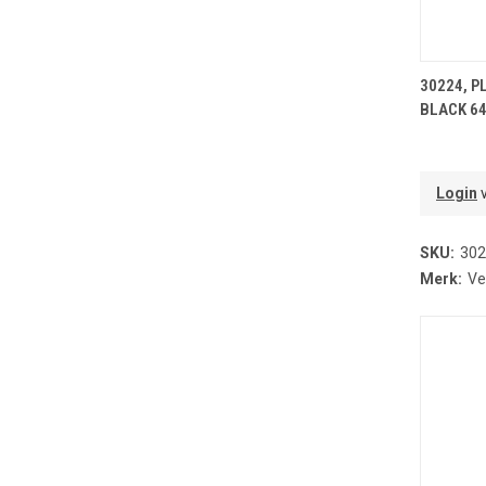
T
30224, P
BLACK 6
Login
v
SKU:
302
Merk:
Ve