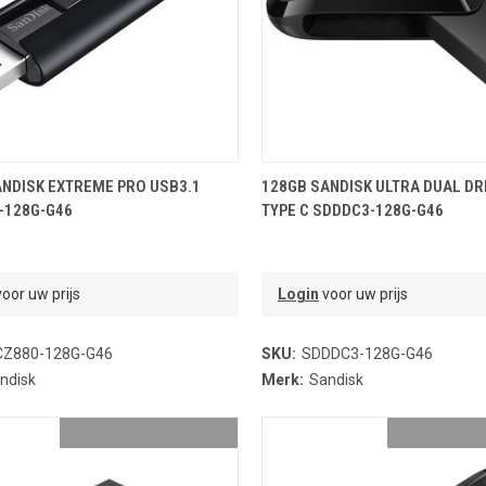
OEVOEGEN AAN WINKELMANDJE
TOEVOEGEN AAN WINKELMA
ANDISK EXTREME PRO USB3.1
128GB SANDISK ULTRA DUAL DR
-128G-G46
TYPE C SDDDC3-128G-G46
oor uw prijs
Login
voor uw prijs
Z880-128G-G46
SKU:
SDDDC3-128G-G46
ndisk
Merk:
Sandisk