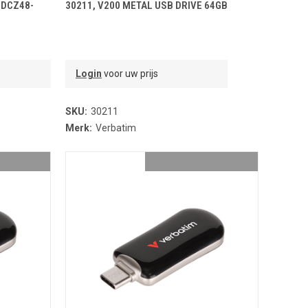
NDJE
TOEVOEGEN AAN WINKELMANDJE
SDCZ48-
30211, V200 METAL USB DRIVE 64GB
Login
voor uw prijs
SKU:
30211
Merk:
Verbatim