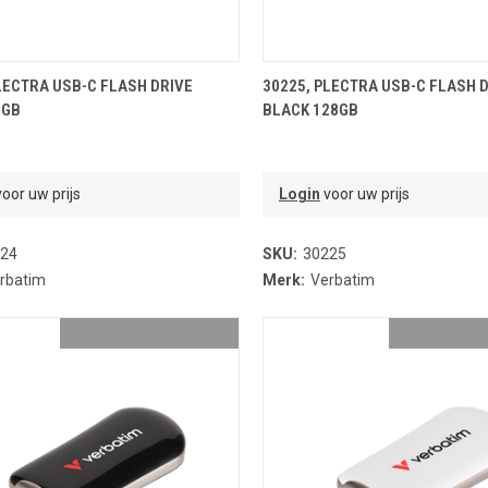
OEVOEGEN AAN WINKELMANDJE
TOEVOEGEN AAN WINKELMA
LECTRA USB-C FLASH DRIVE
30225, PLECTRA USB-C FLASH 
4GB
BLACK 128GB
oor uw prijs
Login
voor uw prijs
24
SKU:
30225
rbatim
Merk:
Verbatim