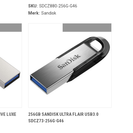
SKU:
SDCZ880-256G-G46
Merk:
Sandisk
NDJE
TOEVOEGEN AAN WINKELMANDJE
IVE LUXE
256GB SANDISK ULTRA FLAIR USB3.0
SDCZ73-256G-G46