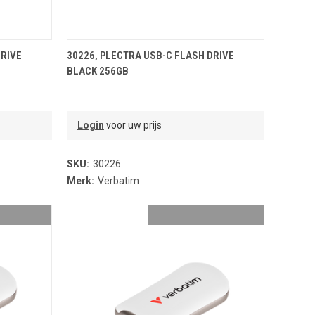
NDJE
TOEVOEGEN AAN WINKELMANDJE
DRIVE
30226, PLECTRA USB-C FLASH DRIVE
BLACK 256GB
Login
voor uw prijs
SKU:
30226
Merk:
Verbatim