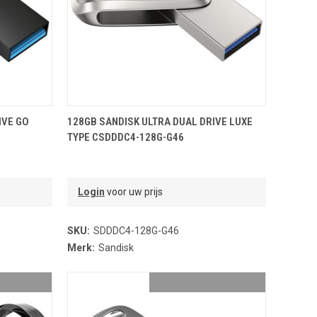
NDJE
TOEVOEGEN AAN WINKELMANDJE
IVE GO
128GB SANDISK ULTRA DUAL DRIVE LUXE
TYPE CSDDDC4-128G-G46
Login
voor uw prijs
SKU:
SDDDC4-128G-G46
Merk:
Sandisk