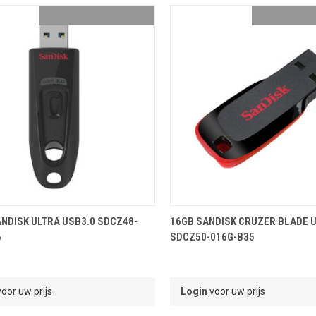
OEVOEGEN AAN WINKELMANDJE
TOEVOEGEN AAN WINKELMA
NDISK ULTRA USB3.0 SDCZ48-
16GB SANDISK CRUZER BLADE 
6
SDCZ50-016G-B35
oor uw prijs
Login
voor uw prijs