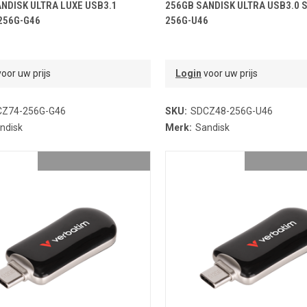
OEVOEGEN AAN WINKELMANDJE
TOEVOEGEN AAN WINKELMA
NDISK ULTRA LUXE USB3.1
256GB SANDISK ULTRA USB3.0 
256G-G46
256G-U46
oor uw prijs
Login
voor uw prijs
Z74-256G-G46
SKU:
SDCZ48-256G-U46
ndisk
Merk:
Sandisk