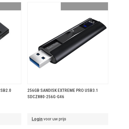
NDJE
TOEVOEGEN AAN WINKELMANDJE
USB2.0
256GB SANDISK EXTREME PRO USB3.1
SDCZ880-256G-G46
Login
voor uw prijs