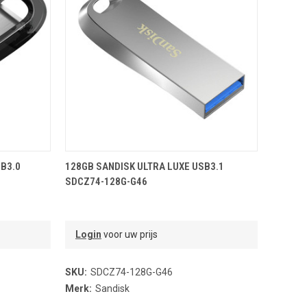
NDJE
TOEVOEGEN AAN WINKELMANDJE
SB3.0
128GB SANDISK ULTRA LUXE USB3.1
SDCZ74-128G-G46
Login
voor uw prijs
SKU:
SDCZ74-128G-G46
Merk:
Sandisk