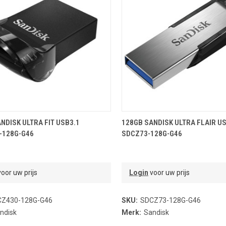
OEVOEGEN AAN WINKELMANDJE
TOEVOEGEN AAN WINKELMA
NDISK ULTRA FIT USB3.1
128GB SANDISK ULTRA FLAIR U
-128G-G46
SDCZ73-128G-G46
oor uw prijs
Login
voor uw prijs
Z430-128G-G46
SKU:
SDCZ73-128G-G46
ndisk
Merk:
Sandisk