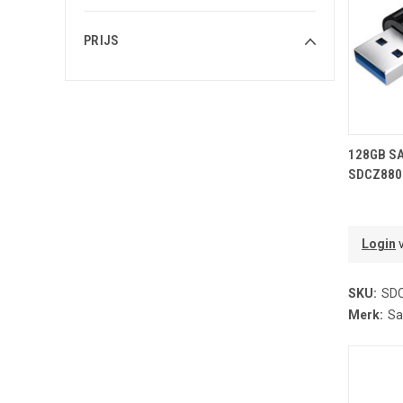
PRIJS
T
128GB S
SDCZ880
Login
v
SKU:
SDC
Merk:
Sa