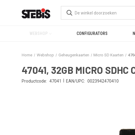
WEBSHOP
CONFIGURATORS
Home
Webshop
Geheugenkaarten
Micro SD Kaarten
470
47041, 32GB MICRO SDHC
|
Productcode:
47041
EAN/UPC:
0023942470410