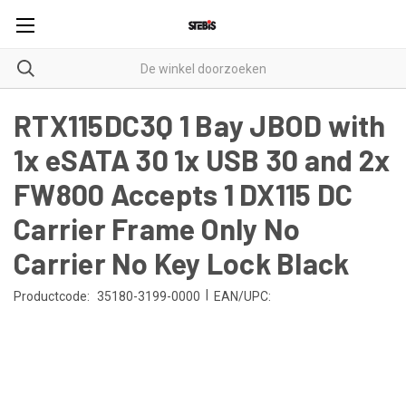
RTX115DC3Q 1 Bay JBOD with
1x eSATA 30 1x USB 30 and 2x
FW800 Accepts 1 DX115 DC
Carrier Frame Only No
Carrier No Key Lock Black
|
Productcode:
35180-3199-0000
EAN/UPC: