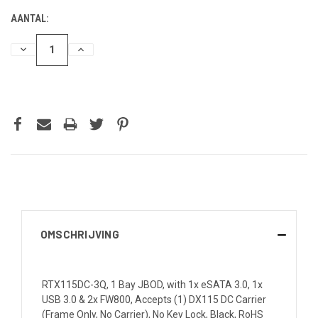
AANTAL:
HOEVEELHEID
HOEVEELHEID
VERLAGEN
VERHOGEN
VAN
VAN
UNDEFINED
UNDEFINED
OMSCHRIJVING
RTX115DC-3Q, 1 Bay JBOD, with 1x eSATA 3.0, 1x
USB 3.0 & 2x FW800, Accepts (1) DX115 DC Carrier
(Frame Only, No Carrier), No Key Lock, Black, RoHS