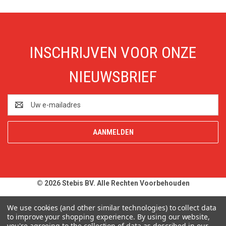
INSCHRIJVEN VOOR ONZE
NIEUWSBRIEF
E-
mailadres
© 2026 Stebis BV. Alle Rechten Voorbehouden
Alle prijzen en specificaties zijn onder voorbehoud, exclusief BTW,
We use cookies (and other similar technologies) to collect data
zolang de voorraad strekt. Afbeeldingen van producten kunnen
to improve your shopping experience.
By using our website,
you're agreeing to the collection of data as described in our
afwijken van de werkelijkheid. Op al onze aanbiedingen en