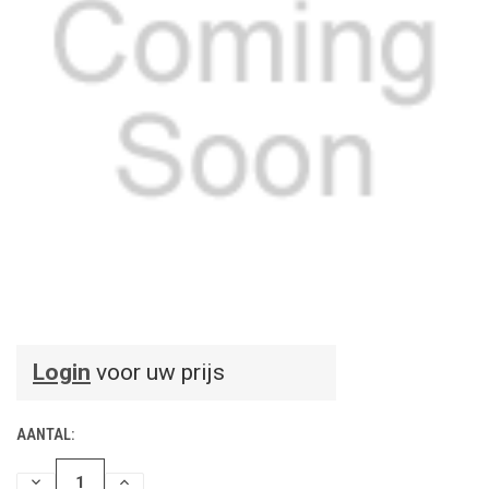
Login
voor uw prijs
AANTAL:
HOEVEELHEID
HOEVEELHEID