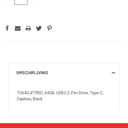
VERLAGEN
VERHOGEN
VAN
VAN
UNDEFINED
UNDEFINED
OMSCHRIJVING
TS64GJF790C, 64GB, USB3.2, Pen Drive, Type-C,
Capless, Black