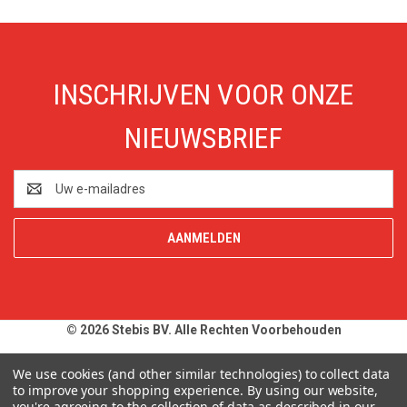
INSCHRIJVEN VOOR ONZE
NIEUWSBRIEF
E-
mailadres
© 2026 Stebis BV. Alle Rechten Voorbehouden
Alle prijzen en specificaties zijn onder voorbehoud, exclusief BTW,
We use cookies (and other similar technologies) to collect data
zolang de voorraad strekt. Afbeeldingen van producten kunnen
to improve your shopping experience.
By using our website,
you're agreeing to the collection of data as described in our
afwijken van de werkelijkheid. Op al onze aanbiedingen en