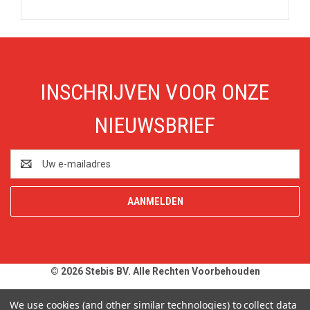
INSCHRIJVEN VOOR ONZE
NIEUWSBRIEF
E-
mailadres
© 2026 Stebis BV. Alle Rechten Voorbehouden
Alle prijzen en specificaties zijn onder voorbehoud, exclusief BTW,
We use cookies (and other similar technologies) to collect data