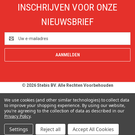
INSCHRIJVEN VOOR ONZE
NIEUWSBRIEF
E-
mailadres
© 2026 Stebis BV. Alle Rechten Voorbehouden
Alle prijzen en specificaties zijn onder voorbehoud, exclusief BTW,
We use cookies (and other similar technologies) to collect data
zolang de voorraad strekt. Afbeeldingen van producten kunnen
to improve your shopping experience.
By using our website,
you're agreeing to the collection of data as described in our
afwijken van de werkelijkheid. Op al onze aanbiedingen en
Privacy Policy
.
leveringen zijn onze
Algemene Leveringsvoorwaarden
van
toepassing. Wij wijzen u uitdrukkelijk op onze
Privacy Policy
.
Settings
Reject all
Accept All Cookies
Typefouten alsmede prijswijzigingen uitdrukkelijk voorbehouden.