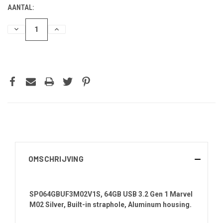
AANTAL:
HOEVEELHEID
HOEVEELHEID
VERLAGEN
VERHOGEN
VAN
VAN
UNDEFINED
UNDEFINED
OMSCHRIJVING
SP064GBUF3M02V1S, 64GB USB 3.2 Gen 1 Marvel
M02 Silver, Built-in straphole, Aluminum housing.