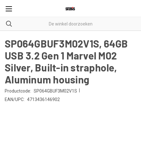
SP064GBUF3M02V1S, 64GB
USB 3.2 Gen 1 Marvel M02
Silver, Built-in straphole,
Aluminum housing
|
Productcode:
SP064GBUF3M02V1S
EAN/UPC:
4713436146902