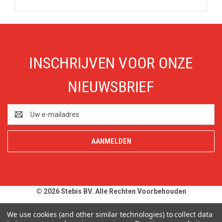
INSCHRIJVEN VOOR ONZE
NIEUWSBRIEF
E-
mailadres
© 2026 Stebis BV. Alle Rechten Voorbehouden
Alle prijzen en specificaties zijn onder voorbehoud, exclusief BTW,
We use cookies (and other similar technologies) to collect data