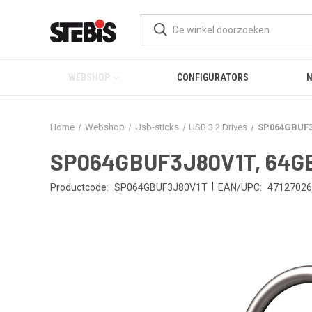
WEBSHOP
CONFIGURATORS
Home
Webshop
Usb-sticks
USB 3.2 Drives
SP064GBUF3J
SP064GBUF3J80V1T, 64GB 
|
Productcode:
SP064GBUF3J80V1T
EAN/UPC:
47127026