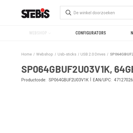
WEBSHOP
CONFIGURATORS
Home
Webshop
Usb-sticks
USB 2.0 Drives
SP064GBUF2U
SP064GBUF2U03V1K, 64GB 
|
Productcode:
SP064GBUF2U03V1K
EAN/UPC:
47127026