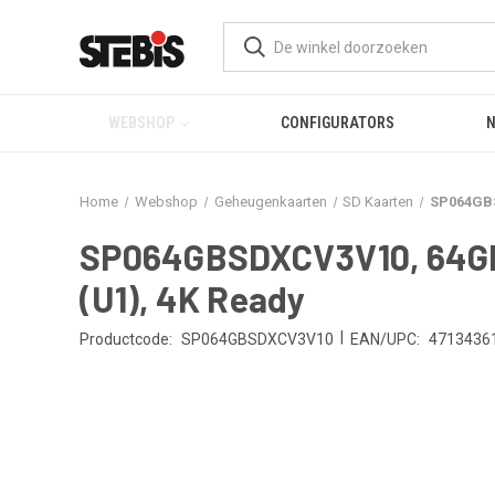
WEBSHOP
CONFIGURATORS
Home
Webshop
Geheugenkaarten
SD Kaarten
SP064GBS
SP064GBSDXCV3V10, 64GB 
(U1), 4K Ready
|
Productcode:
SP064GBSDXCV3V10
EAN/UPC:
4713436