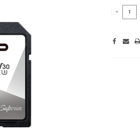
HOEVEELHEI
VERLAGEN
VAN
UNDEFINED