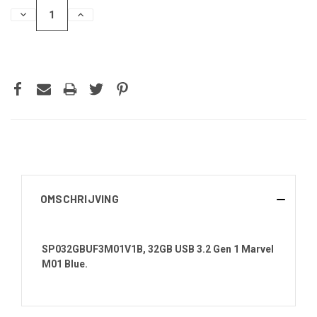
HOEVEELHEID
HOEVEELHEID
VERLAGEN
VERHOGEN
VAN
VAN
UNDEFINED
UNDEFINED
OMSCHRIJVING
SP032GBUF3M01V1B, 32GB USB 3.2 Gen 1 Marvel
M01 Blue.