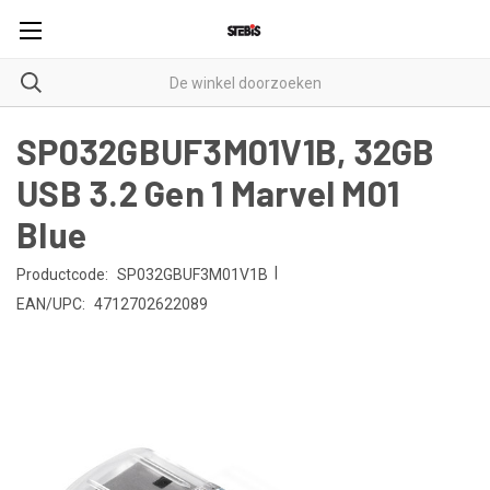
SP032GBUF3M01V1B, 32GB
USB 3.2 Gen 1 Marvel M01
Blue
|
Productcode:
SP032GBUF3M01V1B
EAN/UPC:
4712702622089