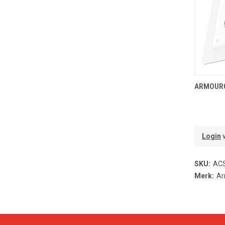
T
ARMOURC
Login
v
SKU:
AC
Merk:
Ar