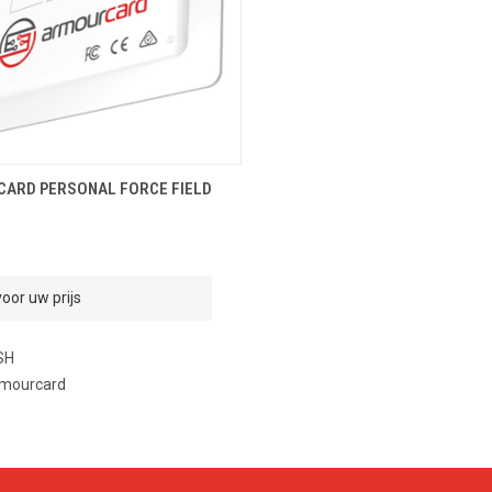
OEVOEGEN AAN WINKELMANDJE
ARD PERSONAL FORCE FIELD
oor uw prijs
SH
mourcard