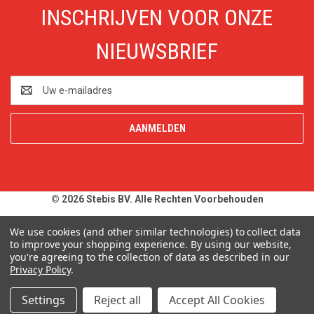
INSCHRIJVEN VOOR ONZE
NIEUWSBRIEF
E-
mailadres
© 2026 Stebis BV. Alle Rechten Voorbehouden
Alle prijzen en specificaties zijn onder voorbehoud, exclusief BTW,
We use cookies (and other similar technologies) to collect data
to improve your shopping experience.
By using our website,
zolang de voorraad strekt. Afbeeldingen van producten kunnen
you're agreeing to the collection of data as described in our
afwijken van de werkelijkheid. Op al onze aanbiedingen en
Privacy Policy
.
leveringen zijn onze
Algemene Leveringsvoorwaarden
van
toepassing. Wij wijzen u uitdrukkelijk op onze
Privacy Policy
.
Settings
Reject all
Accept All Cookies
Typefouten alsmede prijswijzigingen uitdrukkelijk voorbehouden.