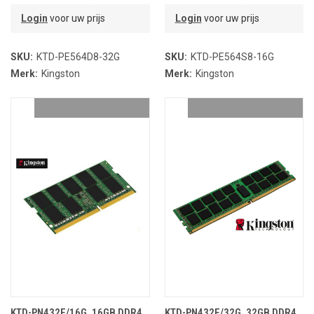
PARTNR.
PARTNR.
Login
voor uw prijs
Login
voor uw prijs
SKU:
KTD-PE564D8-32G
SKU:
KTD-PE564S8-16G
Merk:
Kingston
Merk:
Kingston
KTD-PN432E/16G, 16GB DDR4
KTD-PN432E/32G, 32GB DDR4