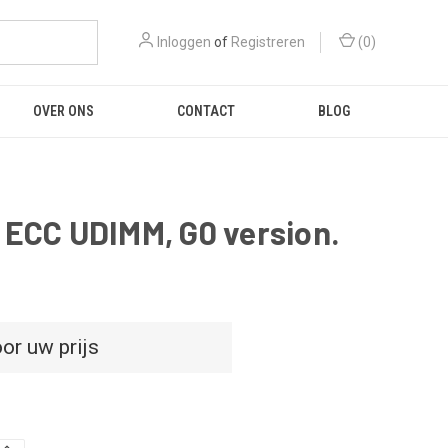
Inloggen
of
Registreren
(
0
)
OVER ONS
CONTACT
BLOG
ECC UDIMM, G0 version.
or uw prijs
D
HOEVEELHEID