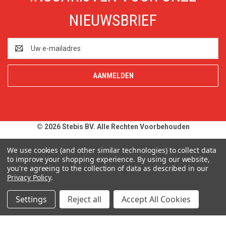
NIEUWSBRIEF
E-
mailadres
© 2026 Stebis BV. Alle Rechten Voorbehouden
Alle prijzen en specificaties zijn onder voorbehoud, exclusief BTW,
We use cookies (and other similar technologies) to collect data
zolang de voorraad strekt. Afbeeldingen van producten kunnen
to improve your shopping experience.
By using our website,
you're agreeing to the collection of data as described in our
afwijken van de werkelijkheid. Op al onze aanbiedingen en
Privacy Policy
.
leveringen zijn onze
Algemene Leveringsvoorwaarden
van
toepassing. Wij wijzen u uitdrukkelijk op onze
Privacy Policy
.
Settings
Reject all
Accept All Cookies
Typefouten alsmede prijswijzigingen uitdrukkelijk voorbehouden.