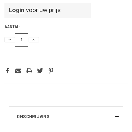
Login
voor uw prijs
AANTAL:
HOEVEELHEID
HOEVEELHEID
VERLAGEN
VERHOGEN
VAN
VAN
UNDEFINED
UNDEFINED
OMSCHRIJVING