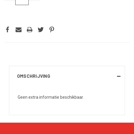
VERLAGEN
VERHOGEN
VAN
VAN
UNDEFINED
UNDEFINED
OMSCHRIJVING
Geen extra informatie beschikbaar.