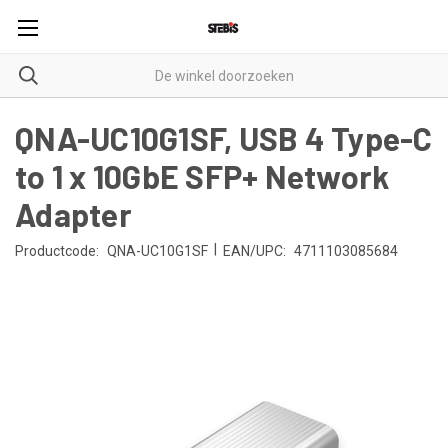
QNA-UC10G1SF, USB 4 Type-C
to 1 x 10GbE SFP+ Network
Adapter
|
Productcode:
QNA-UC10G1SF
EAN/UPC:
4711103085684