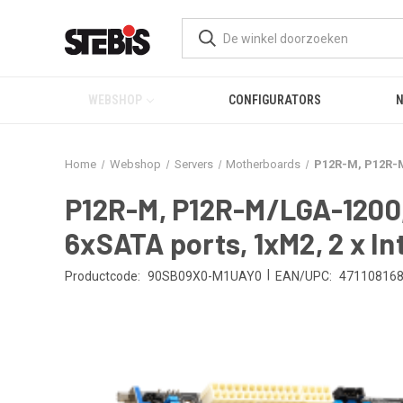
WEBSHOP
CONFIGURATORS
Home
Webshop
Servers
Motherboards
P12R-M, P12R-M/
P12R-M, P12R-M/LGA-1200, 
6xSATA ports, 1xM2, 2 x In
|
Productcode:
90SB09X0-M1UAY0
EAN/UPC:
47110816