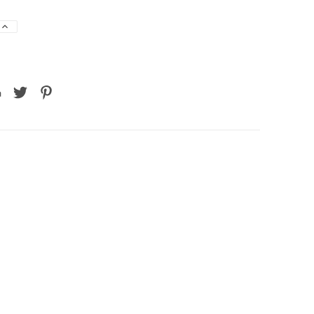
D
HOEVEELHEID
VERHOGEN
VAN
UNDEFINED