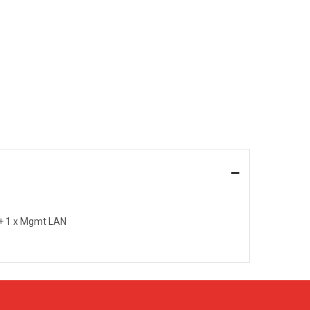
 + 1 x Mgmt LAN