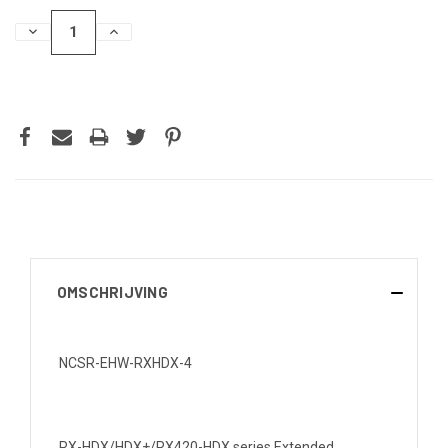
HOEVEELHEID
HOEVEELHEID
VERLAGEN
VERHOGEN
VAN
VAN
UNDEFINED
UNDEFINED
OMSCHRIJVING
NCSR-EHW-RXHDX-4
RX-HDX/HDX+/RX420-HDX series Extended