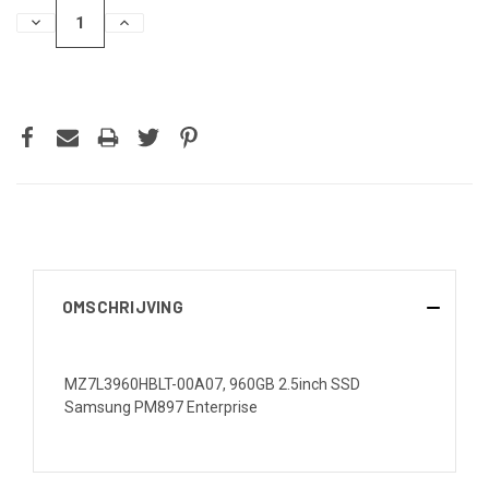
HOEVEELHEID
HOEVEELHEID
VERLAGEN
VERHOGEN
VAN
VAN
UNDEFINED
UNDEFINED
OMSCHRIJVING
MZ7L3960HBLT-00A07, 960GB 2.5inch SSD
Samsung PM897 Enterprise