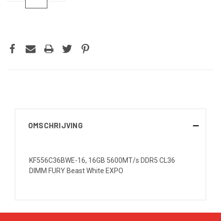
VERLAGEN
VERHOGEN
VAN
VAN
UNDEFINED
UNDEFINED
OMSCHRIJVING
KF556C36BWE-16, 16GB 5600MT/s DDR5 CL36
DIMM FURY Beast White EXPO