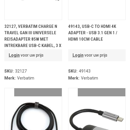
32127, VERBATIM CHARGE N
49143, USB-C TO HDMI 4K
TRAVEL GAN III UNIVERSELE
ADAPTER - USB 3.1 GEN 1 /
REISADAPTER 85W MET
HDMI 10CM CABLE
INTREKBARE USB-C KABEL, 3 X
USB-C PD 70W N QC 4+ / 1 X US
Login
voor uw prijs
Login
voor uw prijs
SKU:
32127
SKU:
49143
Merk:
Verbatim
Merk:
Verbatim