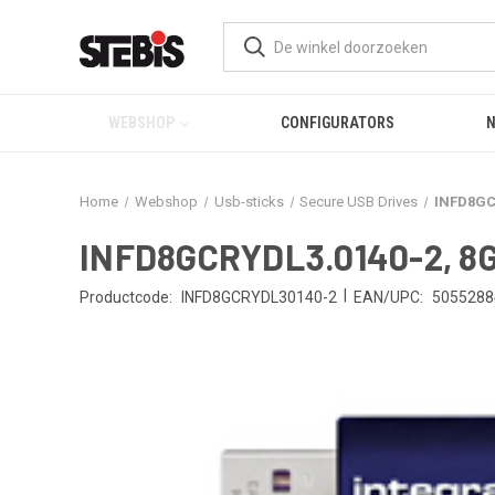
WEBSHOP
CONFIGURATORS
Home
Webshop
Usb-sticks
Secure USB Drives
INFD8GCR
INFD8GCRYDL3.0140-2, 8GB
|
Productcode:
INFD8GCRYDL30140-2
EAN/UPC:
5055288