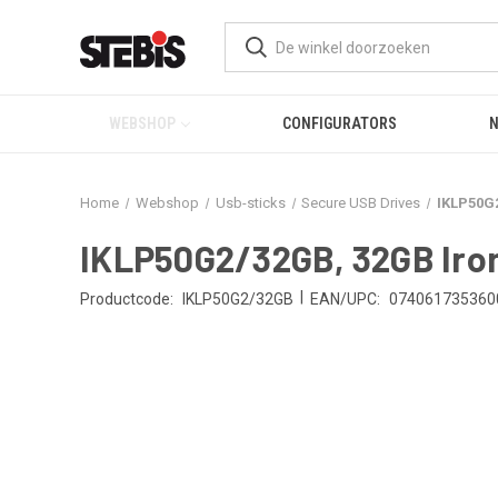
WEBSHOP
CONFIGURATORS
Home
Webshop
Usb-sticks
Secure USB Drives
IKLP50G2
IKLP50G2/32GB, 32GB Iron
|
Productcode:
IKLP50G2/32GB
EAN/UPC:
074061735360