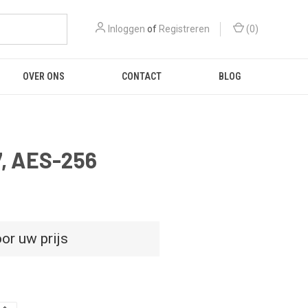
Inloggen
of
Registreren
(
0
)
OVER ONS
CONTACT
BLOG
7, AES-256
or uw prijs
D
HOEVEELHEID