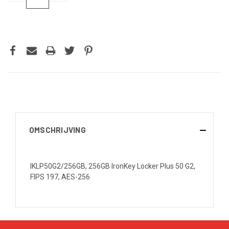
VERLAGEN
VERHOGEN
VAN
VAN
UNDEFINED
UNDEFINED
OMSCHRIJVING
IKLP50G2/256GB, 256GB IronKey Locker Plus 50 G2,
FIPS 197, AES-256