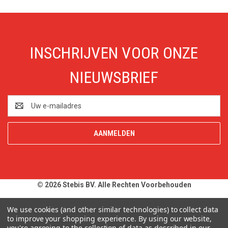
INSCHRIJVEN VOOR ONZE
NIEUWSBRIEF
E-
mailadres
© 2026 Stebis BV. Alle Rechten Voorbehouden
Alle prijzen en specificaties zijn onder voorbehoud, exclusief BTW,
We use cookies (and other similar technologies) to collect data
zolang de voorraad strekt. Afbeeldingen van producten kunnen
to improve your shopping experience.
By using our website,
you're agreeing to the collection of data as described in our
afwijken van de werkelijkheid. Op al onze aanbiedingen en