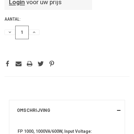
Login
voor uw prijs
AANTAL:
HOEVEELHEID
HOEVEELHEID
VERLAGEN
VERHOGEN
VAN
VAN
UNDEFINED
UNDEFINED
OMSCHRIJVING
FP 1000, 1000VA/600W, Input Voltage: