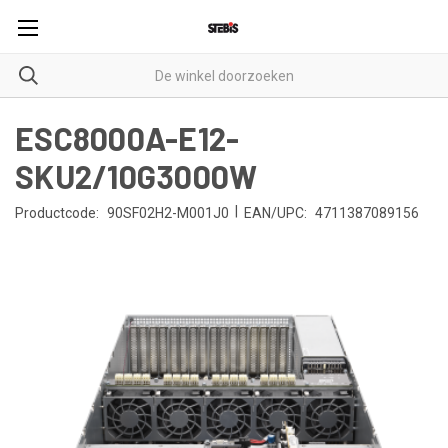
ESC8000A-E12-
SKU2/10G3000W
|
Productcode:
90SF02H2-M001J0
EAN/UPC:
4711387089156