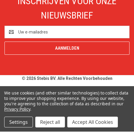
INSCHRIJVEN VOOR ONZE
NIEUWSBRIEF
E-
mailadres
© 2026 Stebis BV. Alle Rechten Voorbehouden
Alle prijzen en specificaties zijn onder voorbehoud, exclusief BTW,
We use cookies (and other similar technologies) to collect data
zolang de voorraad strekt. Afbeeldingen van producten kunnen
to improve your shopping experience.
By using our website,
you're agreeing to the collection of data as described in our
afwijken van de werkelijkheid. Op al onze aanbiedingen en
Privacy Policy
.
leveringen zijn onze
Algemene Leveringsvoorwaarden
van
toepassing. Wij wijzen u uitdrukkelijk op onze
Privacy Policy
.
Settings
Reject all
Accept All Cookies
Typefouten alsmede prijswijzigingen uitdrukkelijk voorbehouden.