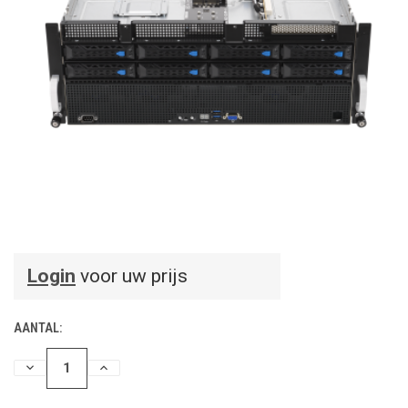
Login
voor uw prijs
AANTAL:
HOEVEELHEID
HOEVEELHEID
VERLAGEN
VERHOGEN
VAN
VAN
UNDEFINED
UNDEFINED