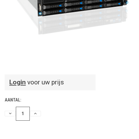
Login
voor uw prijs
AANTAL:
HOEVEELHEID
HOEVEELHEID
VERLAGEN
VERHOGEN
VAN
VAN
UNDEFINED
UNDEFINED