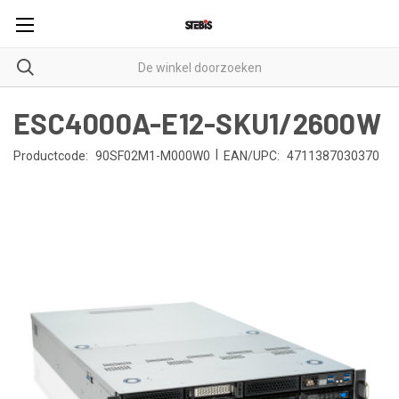
ESC4000A-E12-SKU1/2600W
|
Productcode:
90SF02M1-M000W0
EAN/UPC:
4711387030370