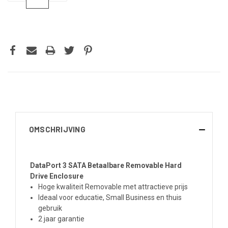
VERLAGEN
VERHOGEN
VAN
VAN
UNDEFINED
UNDEFINED
OMSCHRIJVING
DataPort 3 SATA Betaalbare Removable Hard
Drive Enclosure
Hoge kwaliteit Removable met attractieve prijs
Ideaal voor educatie, Small Business en thuis
gebruik
2 jaar garantie