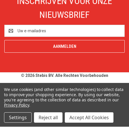
INSCHRIJVEN VOOR ONZE
NIEUWSBRIEF
E-
mailadres
© 2026 Stebis BV. Alle Rechten Voorbehouden
Alle prijzen en specificaties zijn onder voorbehoud, exclusief BTW,
We use cookies (and other similar technologies) to collect data
zolang de voorraad strekt. Afbeeldingen van producten kunnen
to improve your shopping experience.
By using our website,
you're agreeing to the collection of data as described in our
afwijken van de werkelijkheid. Op al onze aanbiedingen en
Privacy Policy
.
leveringen zijn onze
Algemene Leveringsvoorwaarden
van
toepassing. Wij wijzen u uitdrukkelijk op onze
Privacy Policy
.
Settings
Reject all
Accept All Cookies
Typefouten alsmede prijswijzigingen uitdrukkelijk voorbehouden.