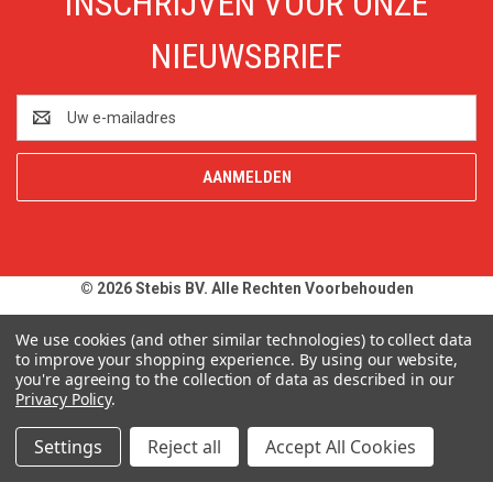
INSCHRIJVEN VOOR ONZE
NIEUWSBRIEF
E-
mailadres
© 2026 Stebis BV. Alle Rechten Voorbehouden
Alle prijzen en specificaties zijn onder voorbehoud, exclusief BTW,
We use cookies (and other similar technologies) to collect data
zolang de voorraad strekt. Afbeeldingen van producten kunnen
to improve your shopping experience.
By using our website,
you're agreeing to the collection of data as described in our
afwijken van de werkelijkheid. Op al onze aanbiedingen en
Privacy Policy
.
leveringen zijn onze
Algemene Leveringsvoorwaarden
van
toepassing. Wij wijzen u uitdrukkelijk op onze
Privacy Policy
.
Settings
Reject all
Accept All Cookies
Typefouten alsmede prijswijzigingen uitdrukkelijk voorbehouden.