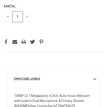
AANTAL:
HOEVEELHEID
HOEVEELHEID
VERLAGEN
VERHOGEN
VAN
VAN
UNDEFINED
UNDEFINED
OMSCHRIJVING
1080P (2.1 Megapixel), H.264, Auto focus Webcam
with build in Dual Microphone & Privacy Shutter
ADHOMEhttps://youtu.be/gZ1NxP946Z0