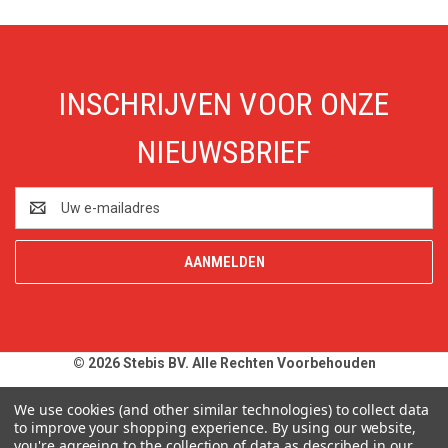
INSCHRIJVEN VOOR ONZE
NIEUWSBRIEF
E-
mailadres
© 2026 Stebis BV. Alle Rechten Voorbehouden
Alle prijzen en specificaties zijn onder voorbehoud, exclusief BTW,
We use cookies (and other similar technologies) to collect data
zolang de voorraad strekt. Afbeeldingen van producten kunnen
to improve your shopping experience.
By using our website,
you're agreeing to the collection of data as described in our
afwijken van de werkelijkheid. Op al onze aanbiedingen en