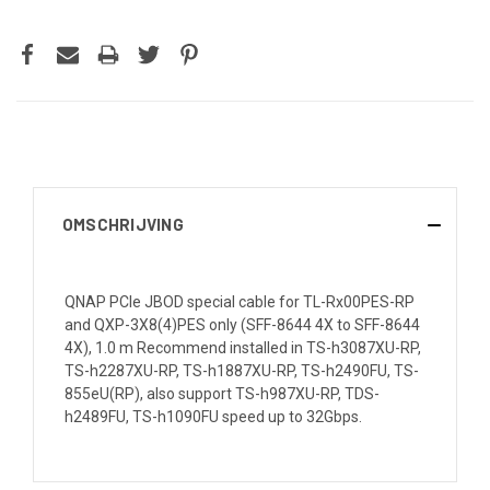
OMSCHRIJVING
QNAP PCIe JBOD special cable for TL-Rx00PES-RP
and QXP-3X8(4)PES only (SFF-8644 4X to SFF-8644
4X), 1.0 m Recommend installed in TS-h3087XU-RP,
TS-h2287XU-RP, TS-h1887XU-RP, TS-h2490FU, TS-
855eU(RP), also support TS-h987XU-RP, TDS-
h2489FU, TS-h1090FU speed up to 32Gbps.