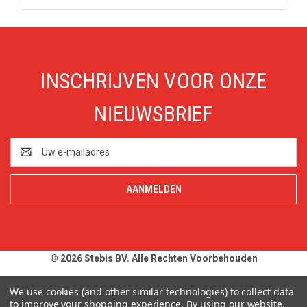
INSCHRIJVEN VOOR ONZE
NIEUWSBRIEF
E-
mailadres
© 2026 Stebis BV. Alle Rechten Voorbehouden
Alle prijzen en specificaties zijn onder voorbehoud, exclusief BTW,
We use cookies (and other similar technologies) to collect data
zolang de voorraad strekt. Afbeeldingen van producten kunnen
to improve your shopping experience.
By using our website,