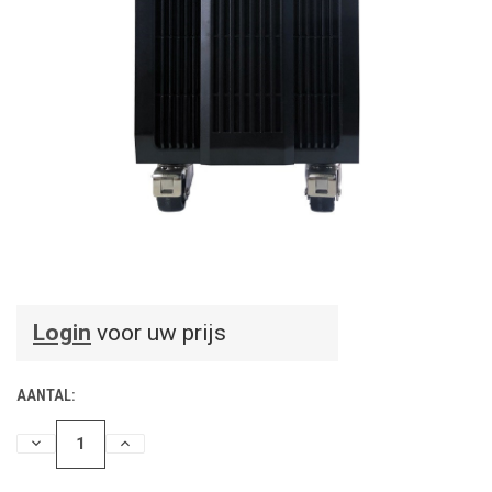
Login
voor uw prijs
AANTAL:
HOEVEELHEID
HOEVEELHEID
VERLAGEN
VERHOGEN
VAN
VAN
UNDEFINED
UNDEFINED