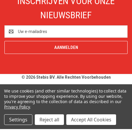
INSCHRIJVEN VOOR ONZE
NIEUWSBRIEF
E-
mailadres
© 2026 Stebis BV. Alle Rechten Voorbehouden
Alle prijzen en specificaties zijn onder voorbehoud, exclusief BTW,
We use cookies (and other similar technologies) to collect data
zolang de voorraad strekt. Afbeeldingen van producten kunnen
to improve your shopping experience.
By using our website,
you're agreeing to the collection of data as described in our
afwijken van de werkelijkheid. Op al onze aanbiedingen en
Privacy Policy
.
leveringen zijn onze
Algemene Leveringsvoorwaarden
van
toepassing. Wij wijzen u uitdrukkelijk op onze
Privacy Policy
.
Settings
Reject all
Accept All Cookies
Typefouten alsmede prijswijzigingen uitdrukkelijk voorbehouden.