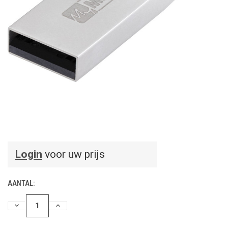
Login
voor uw prijs
AANTAL:
HOEVEELHEID
HOEVEELHEID
VERLAGEN
VERHOGEN
VAN
VAN
UNDEFINED
UNDEFINED