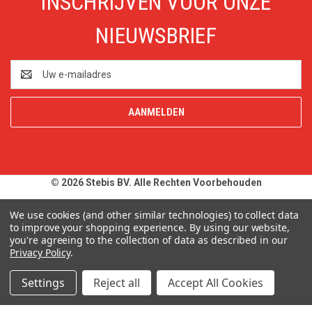
INSCHRIJVEN VOOR ONZE
NIEUWSBRIEF
E-
mailadres
© 2026 Stebis BV. Alle Rechten Voorbehouden
Alle prijzen en specificaties zijn onder voorbehoud, exclusief BTW,
We use cookies (and other similar technologies) to collect data
zolang de voorraad strekt. Afbeeldingen van producten kunnen
to improve your shopping experience.
By using our website,
you're agreeing to the collection of data as described in our
afwijken van de werkelijkheid. Op al onze aanbiedingen en
Privacy Policy
.
leveringen zijn onze
Algemene Leveringsvoorwaarden
van
toepassing. Wij wijzen u uitdrukkelijk op onze
Privacy Policy
.
Settings
Reject all
Accept All Cookies
Typefouten alsmede prijswijzigingen uitdrukkelijk voorbehouden.