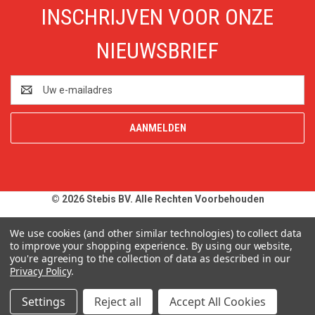
INSCHRIJVEN VOOR ONZE
NIEUWSBRIEF
E-
mailadres
© 2026 Stebis BV. Alle Rechten Voorbehouden
Alle prijzen en specificaties zijn onder voorbehoud, exclusief BTW,
We use cookies (and other similar technologies) to collect data
zolang de voorraad strekt. Afbeeldingen van producten kunnen
to improve your shopping experience.
By using our website,
you're agreeing to the collection of data as described in our
afwijken van de werkelijkheid. Op al onze aanbiedingen en
Privacy Policy
.
leveringen zijn onze
Algemene Leveringsvoorwaarden
van
toepassing. Wij wijzen u uitdrukkelijk op onze
Privacy Policy
.
Settings
Reject all
Accept All Cookies
Typefouten alsmede prijswijzigingen uitdrukkelijk voorbehouden.