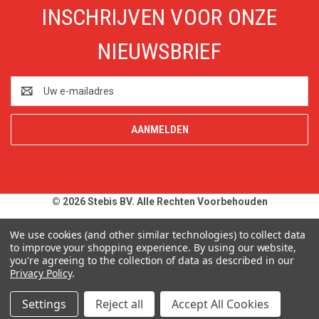
INSCHRIJVEN VOOR ONZE
NIEUWSBRIEF
E-
mailadres
© 2026 Stebis BV. Alle Rechten Voorbehouden
Alle prijzen en specificaties zijn onder voorbehoud, exclusief BTW,
We use cookies (and other similar technologies) to collect data
zolang de voorraad strekt. Afbeeldingen van producten kunnen
to improve your shopping experience.
By using our website,
you're agreeing to the collection of data as described in our
afwijken van de werkelijkheid. Op al onze aanbiedingen en
Privacy Policy
.
leveringen zijn onze
Algemene Leveringsvoorwaarden
van
toepassing. Wij wijzen u uitdrukkelijk op onze
Privacy Policy
.
Settings
Reject all
Accept All Cookies
Typefouten alsmede prijswijzigingen uitdrukkelijk voorbehouden.