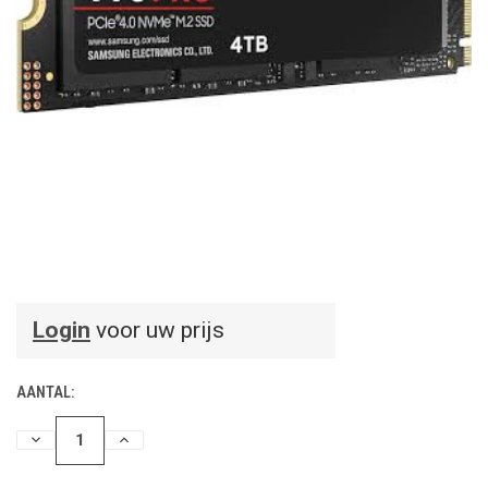
Login
voor uw prijs
AANTAL:
HOEVEELHEID
HOEVEELHEID
VERLAGEN
VERHOGEN
VAN
VAN
UNDEFINED
UNDEFINED