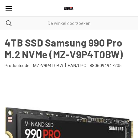
4TB SSD Samsung 990 Pro
M.2 NVMe (MZ-V9P4T0BW)
|
Productcode:
MZ-V9P4T0BW
EAN/UPC:
8806094947205