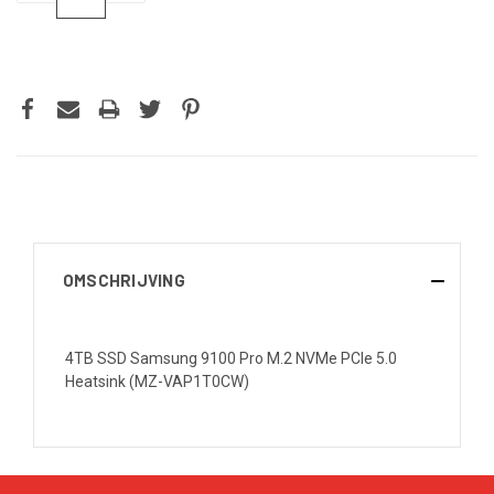
VERLAGEN
VERHOGEN
VAN
VAN
UNDEFINED
UNDEFINED
OMSCHRIJVING
4TB SSD Samsung 9100 Pro M.2 NVMe PCIe 5.0
Heatsink (MZ-VAP1T0CW)