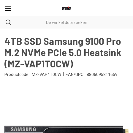
4TB SSD Samsung 9100 Pro
M.2 NVMe PCIe 5.0 Heatsink
(MZ-VAP1T0CW)
|
Productcode:
MZ-VAP4T0CW
EAN/UPC:
8806095811659