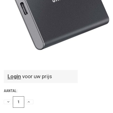
Login
voor uw prijs
AANTAL:
HOEVEELHEID
HOEVEELHEID
VERLAGEN
VERHOGEN
VAN
VAN
UNDEFINED
UNDEFINED