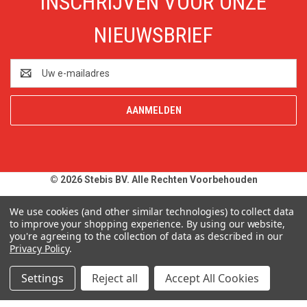
INSCHRIJVEN VOOR ONZE
NIEUWSBRIEF
E-
mailadres
© 2026 Stebis BV. Alle Rechten Voorbehouden
Alle prijzen en specificaties zijn onder voorbehoud, exclusief BTW,
We use cookies (and other similar technologies) to collect data
zolang de voorraad strekt. Afbeeldingen van producten kunnen
to improve your shopping experience.
By using our website,
you're agreeing to the collection of data as described in our
afwijken van de werkelijkheid. Op al onze aanbiedingen en
Privacy Policy
.
leveringen zijn onze
Algemene Leveringsvoorwaarden
van
toepassing. Wij wijzen u uitdrukkelijk op onze
Privacy Policy
.
Settings
Reject all
Accept All Cookies
Typefouten alsmede prijswijzigingen uitdrukkelijk voorbehouden.