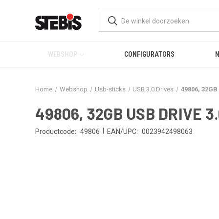
WEBSHOP
CONFIGURATORS
Home
Webshop
Usb-sticks
USB 3.0 Drives
49806, 32GB
49806, 32GB USB DRIVE 3
|
Productcode:
49806
EAN/UPC:
0023942498063