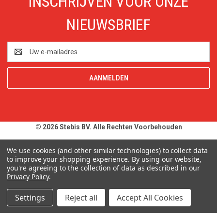
INSCHRIJVEN VOOR ONZE
NIEUWSBRIEF
E-
mailadres
© 2026 Stebis BV. Alle Rechten Voorbehouden
Alle prijzen en specificaties zijn onder voorbehoud, exclusief BTW,
We use cookies (and other similar technologies) to collect data
zolang de voorraad strekt. Afbeeldingen van producten kunnen
to improve your shopping experience.
By using our website,
you're agreeing to the collection of data as described in our
afwijken van de werkelijkheid. Op al onze aanbiedingen en
Privacy Policy
.
leveringen zijn onze
Algemene Leveringsvoorwaarden
van
toepassing. Wij wijzen u uitdrukkelijk op onze
Privacy Policy
.
Settings
Reject all
Accept All Cookies
Typefouten alsmede prijswijzigingen uitdrukkelijk voorbehouden.