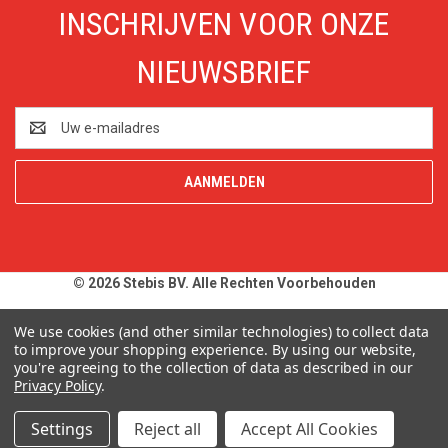
INSCHRIJVEN VOOR ONZE
NIEUWSBRIEF
E-
mailadres
© 2026 Stebis BV. Alle Rechten Voorbehouden
Alle prijzen en specificaties zijn onder voorbehoud, exclusief BTW,
We use cookies (and other similar technologies) to collect data
zolang de voorraad strekt. Afbeeldingen van producten kunnen
to improve your shopping experience.
By using our website,
you're agreeing to the collection of data as described in our
afwijken van de werkelijkheid. Op al onze aanbiedingen en
Privacy Policy
.
leveringen zijn onze
Algemene Leveringsvoorwaarden
van
toepassing. Wij wijzen u uitdrukkelijk op onze
Privacy Policy
.
Settings
Reject all
Accept All Cookies
Typefouten alsmede prijswijzigingen uitdrukkelijk voorbehouden.